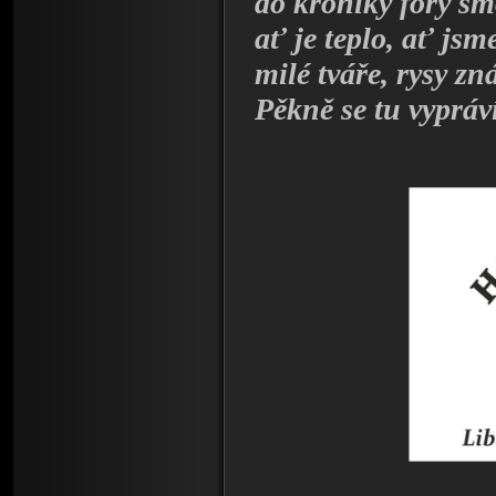
do kroniky fóry smo
ať je teplo, ať js
milé tváře, rysy z
Pěkně se tu vyprá