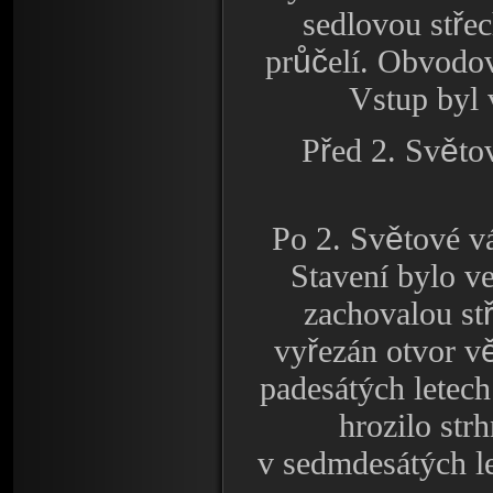
ř
sedlovou st
ec
ůč
pr
elí. Obvodov
Vstup byl v
ř
ě
P
ed 2. Sv
to
ě
Po 2. Sv
tové v
Stavení bylo ve
zachovalou st
ř
vy
ezán otvor v
padesátých letech
hrozilo strh
v sedmdesátých le