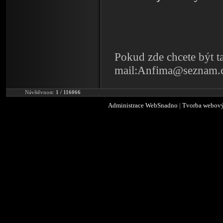
Pokud zde chcete být t
mail:Anfima@seznam.
Návštěvnost:
1 / 116066
Administrace WebSnadno
|
Tvorba webový