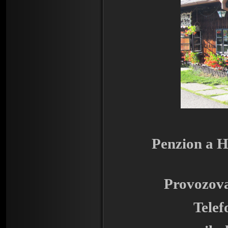
Penzion a Hosp
Provozova
Tele