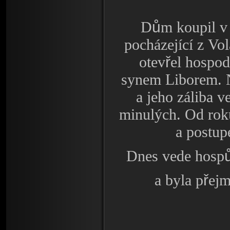
ů
D
m koupil v
pocházející z Vol
ř
otev
el hospo
synem Liborem. Na
a jeho záliba ve
minulých. Od rok
a postu
Dnes vede hosp
ř
a byla p
ejm