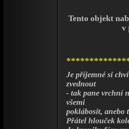
Tento objekt nab
v
*************
Je příjemné si chví
zvednout
- tak pane vrchní 
všemi
poklábosit, anebo t
Přátel hlouček kol