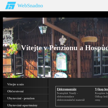
WebSnadno
Vítejte v Penzionu a Hosp
Vítejte u nás
Elektromontáže
Výkup les
Občerstvení
Svatopluk Veselý -
Koupíme le
elektroinstalace
Odkup lesů
Ubytování - penzion
elektroinstalační materiál
ceny.
Ubytování-apartmány