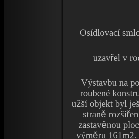
Osídlovací sml
ř
uzav
el v r
Výstavbu na p
roubené konstr
ž
u
ší objekt byl ješ
ě
ř
stran
rozší
en
ě
zastav
nou plo
ě
vým
ru 161m2.